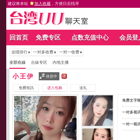
建议将本站
加入收藏
，方便日后找寻
回首页
免费专区
点数充值中心
会员登
业绩排行
一对多收费
一对一收费
全部在線
台妹专区
內地主播
小王伊
休息中
免費視訊
进入包厢
送礼
免费文字聊
一对多视讯
一对一视讯